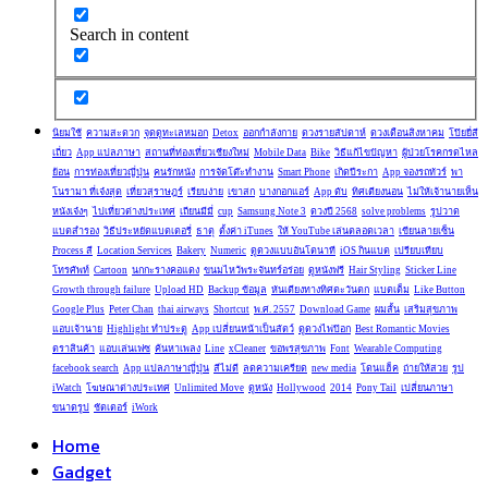
Search in content
นิยมใช้
ความสะดวก
จุดดูทะเลหมอก
Detox
ออกกำลังกาย
ดวงรายสัปดาห์
ดวงเดือนสิงหาคม
โป๊ยยี่สี
เถี่ยว
App แปลภาษา
สถานที่ท่องเที่ยวเชียงใหม่
Mobile Data
Bike
วิธีแก้ไขปัญหา
ผู้ป่วยโรคกรดไหล
ย้อน
การท่องเที่ยวญี่ปุ่น
คนรักหนัง
การจัดโต๊ะทำงาน
Smart Phone
เกิดปีระกา
App จองรถทัวร์
พา
โนรามา ที่เจ๋งสุด
เที่ยวสุราษฎร์
เรียบง่าย
เขาสก
บางกอกแอร์
App ดับ
ทิศเตียงนอน
ไม่ให้เจ้านายเห็น
หนังเจ๋งๆ
ไปเที่ยวต่างประเทศ
เถียนมีมี่
cup
Samsung Note 3
ดวงปี 2568
solve problems
รูปวาด
แบตสำรอง
วิธีประหยัดแบตเตอรี่
ธาตุ
ตั้งค่า iTunes
ให้ YouTube เล่นตลอดเวลา
เขียนลายเซ็น
Process สี
Location Services
Bakery
Numeric
ดูดวงแบบอันโตนาที
iOS กินแบต
เปรียบเทียบ
โทรศัพท์
Cartoon
นกกะรางคอแดง
ขนมไหว้พระจันทร์อร่อย
ดูหนังฟรี
Hair Styling
Sticker Line
Growth through failure
Upload HD
Backup ข้อมูล
หันเตียงทางทิศตะวันตก
แบตเต็ม
Like Button
Google Plus
Peter Chan
thai airways
Shortcut
พ.ศ. 2557
Download Game
ผมสั้น
เสริมสุขภาพ
แอบเจ้านาย
Highlight ทำประตู
App เปลี่ยนหน้าเป็นสัตว์
ดูดวงไพ่ป๊อก
Best Romantic Movies
ตราสินค้า
แอบเล่นเฟซ
ค้นหาเพลง
Line
xCleaner
ขอพรสุขภาพ
Font
Wearable Computing
facebook search
App แปลภาษาญี่ปุ่น
สีไม่ดี
ลดความเครียด
new media
โดนแฮ็ค
ถ่ายให้สวย
รูป
iWatch
โฆษณาต่างประเทศ
Unlimited Move
ดูหนัง
Hollywood
2014
Pony Tail
เปลี่ยนภาษา
ขนาดรูป
ชัตเตอร์
iWork
Home
Gadget