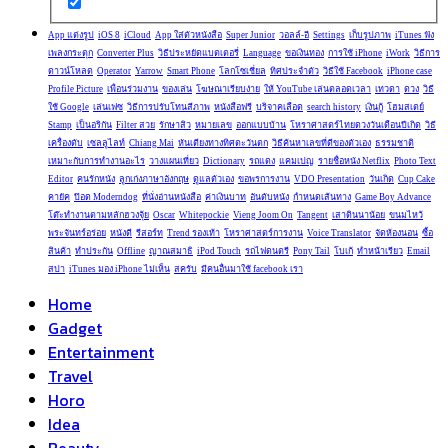
App แต่งรูป
iOS 8
iCloud
App ใส่ตัวหนังสือ
Super Junior
วอลล์-อี
Settings
เก็บรูปภาพ
iTunes ฟัง
เพลงกระตุก
Converter Plus
วิธีประหยัดแบตเตอรี่
Language
ขอเงินทอง
การใช้ iPhone
iWork
วิธีการ
ดาวน์โหลด
Operator
Yarrow
Smart Phone
โลกโซเชี่ยล
ทิศประจำตัว
วิธีใช้ Facebook
iPhone case
Profile Picture
เพื่อนร่วมงาน
ของเล่น
โฆษณาเรียบง่าย
ให้ YouTube เล่นตลอดเวลา
เทวดา
ดวง
วิธี
ใช้ Google
เล่นเฟซ
วิธีการปรับโทนสีภาพ
หนังสือฟรี
บริจาคเลือด
search history
เงินกู้
โฮมสเตย์
Stamp
เป็นอริกัน
Filter สวย
รักษาสิว
หมายเลข
ออกแบบบ้าน
โหราศาสตร์ไทยดวงวันเดือนปีเกิด
วิธี
เครื่องดับ
เซลลูไลท์
Chiang Mai
หันเตียงทางทิศตะวันตก
วิธีค้นหาเลขที่ดีของตัวเอง
ธรรมชาติ
เหมาะกับการทำงานอะไร
วางแผนเที่ยว
Dictionary
รถแดง
แคมเปญ
รายชื่อหนัง Netflix
Photo Text
Editor
คนรักหนัง
ลูกเก่งภาษาอังกฤษ
ดูแลตัวเอง
ขอพรการงาน
VDO Presentation
วันเกิด
Cup Cake
คายัค
ป๊อด Moderndog
ที่นั่งอ่านหนังสือ
ค่าเงินบาท
อันดับหนัง
กำหนดเส้นทาง
Game Boy Advance
โต๊ะทำงานตามหลักฮวงจุ้ย
Oscar
Whitepockie
Vieng Joom On
Tangent
เสาดินนาน้อย
ขนมไหว้
พระจันทร์อร่อย
หนังดี
รีสอร์ท
Trend รองเท้า
โหราศาสตร์การงาน
Voice Translator
จัดห้องนอน
ซื้อ
สินค้า
ทำประกัน
Offline
ญาณสมาธิ
iPod Touch
รถไฟดนตรี
Pony Tail
โบเก้
ทำหน้าเรียว
Email
สปา
iTunes มอง iPhone ไม่เห็น
สครับ
มีคนอื่นมาใช้ facebook เรา
Home
Gadget
Entertainment
Travel
Horo
Idea
Beauty