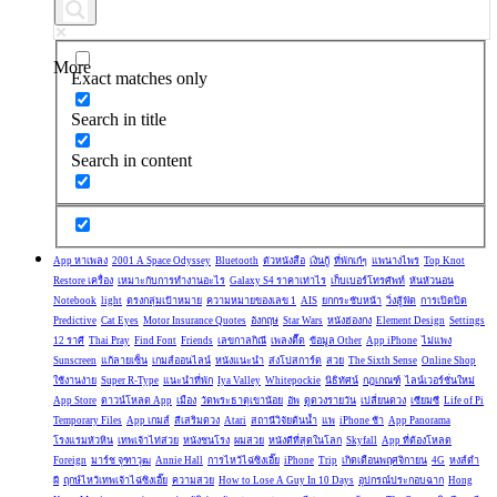
More
Exact matches only
Search in title
Search in content
App หาเพลง
2001 A Space Odyssey
Bluetooth
ตัวหนังสือ
เงินกู้
ที่พักเก๋ๆ
แพนางไพร
Top Knot
Restore เครื่อง
เหมาะกับการทำงานอะไร
Galaxy S4 ราคาเท่าไร
เก็บเบอร์โทรศัพท์
หันหัวนอน
Notebook
light
ตรงกลุ่มเป้าหมาย
ความหมายของเลข 1
AIS
ยกกระชับหน้า
วิ่งสู้ฟัด
การเปิดปิด
Predictive
Cat Eyes
Motor Insurance Quotes
อังกฤษ
Star Wars
หนังฮ่องกง
Element Design
Settings
12 ราศี
Thai Pray
Find Font
Friends
เลขกาลกิณี
เพลงตื๊ด
ข้อมูล Other
App iPhone
ไม่แพง
Sunscreen
แก้ลายเซ็น
เกมส์ออนไลน์
หนังแนะนำ
ส่งโปสการ์ด
สวย
The Sixth Sense
Online Shop
ใช้งานง่าย
Super R-Type
แนะนำที่พัก
Iya Valley
Whitepockie
นิธิทัศน์
กฎเกณฑ์
ไลน์เวอร์ชั่นใหม่
App Store
ดาวน์โหลด App
เมือง
วัดพระธาตุเขาน้อย
อัพ
ดูดวงรายวัน
เปลี่ยนดวง
เซียมซี
Life of Pi
Temporary Files
App เกมส์
สีเสริมดวง
Atari
สถานีวิจัยต้นน้ำ
แพ
iPhone ช้า
App Panorama
โรงแรมหัวหิน
เทพเจ้าไท่ส่วย
หนังชนโรง
ผมสวย
หนังดีที่สุดในโลก
Skyfall
App ที่ต้องโหลด
Foreign
มาร์ช จุฑาวุฒ
Annie Hall
การไหว้ไฉ่ซิงเอี๊ย
iPhone
Trip
เกิดเดือนพฤศจิกายน
4G
หงส์ดำ
ผี
ฤกษ์ไหว้เทพเจ้าไฉ่ซิงเอี๊ย
ความสวย
How to Lose A Guy In 10 Days
อุปกรณ์ประกอบฉาก
Hong